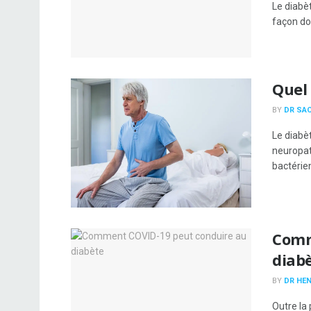
Le diabè
façon don
Quel 
BY
DR SA
Le diabèt
neuropat
bactérien
Comm
diab
BY
DR HEN
Outre la