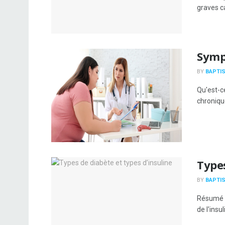
graves c
Symp
BY
BAPTIS
Qu'est-c
chronique
Types
BY
BAPTIS
Résumé L
de l'insu