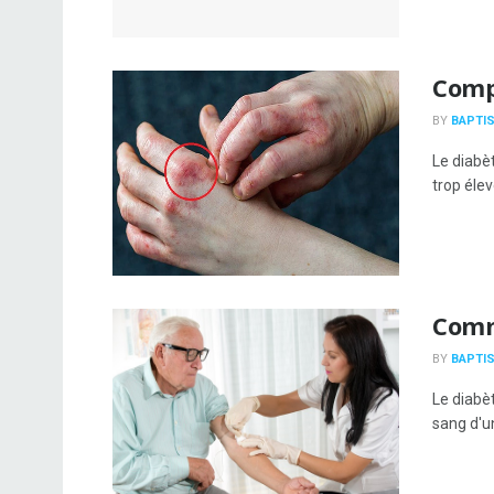
Comp
BY
BAPTIS
Le diabè
trop élev
Comme
BY
BAPTIS
Le diabèt
sang d'un