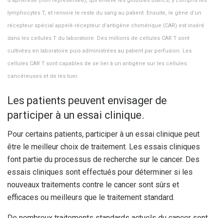
d’aphérèse (non représentée), qui enlève les globules blancs, y compris les
lymphocytes T, et renvoie le reste du sang au patient. Ensuite, le gène d’un
récepteur spécial appelé récepteur d’antigène chimérique (CAR) est inséré
dans les cellules T du laboratoire. Des millions de cellules CAR T sont
cultivées en laboratoire puis administrées au patient par perfusion. Les
cellules CAR T sont capables de se lier à un antigène sur les cellules
cancéreuses et de les tuer.
Les patients peuvent envisager de
participer à un essai clinique.
Pour certains patients, participer à un essai clinique peut
être le meilleur choix de traitement. Les essais cliniques
font partie du processus de recherche sur le cancer. Des
essais cliniques sont effectués pour déterminer si les
nouveaux traitements contre le cancer sont sûrs et
efficaces ou meilleurs que le traitement standard.
De nombreux traitements standards actuels du cancer sont