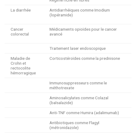
La diarrhée
Antidiarrhéiques comme Imodium
(lopéramide)
Cancer
Médicaments opioïdes pour le cancer
colorectal
avancé
Traitement laser endoscopique
Maladie de
Corticostéroïdes comme la prednisone
Crohn et
rectocolite
hémorragique
Immunosuppresseurs comme le
méthotrexate
Aminosalicylates comme Colazal
(balsalazide)
Anti-TNF comme Humira (adalimumab)
Antibiotiques comme Flagyl
(métronidazole)