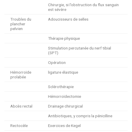
Chirurgie, si l’obstruction du flux sanguin
est sévère
Troubles du
Adoucisseurs de selles
plancher
pelvien
Thérapie physique
Stimulation percutanée du nerf tibial
(SPT)
Opération
Hémorroïde
ligature élastique
prolabée
Sclérothérapie
Hémorroïdectomie
Abcès rectal
Drainage chirurgical
Antibiotiques, y compris la pénicilline
Rectocèle
Exercices de Kegel