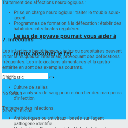
Traitement des affections neurologiques :
Prise en charge neurologique : traiter le trouble sous-
jacent.
Programmes de formation à la défécation : établir des
habitudes intestinales régulières.
Le jus de goyave pourrait vous aider à
7. Infections
Les infections bactériennes, virales ou parasitaires peuvent
mieux absorber le fer
irriter la muqueuse intestinale, provoquant des défécations
fréquentes. Les intoxications alimentaires et la gastro-
entérite en sont des exemples courants.
Diagnostic:
Culture de selles.
Des analyses de sang pour rechercher des marqueurs
No Result
d’infection.
Traitement des infections :
View All Result
Antibiotiques ou antiviraux : basés sur l’agent
pathogène identifié.