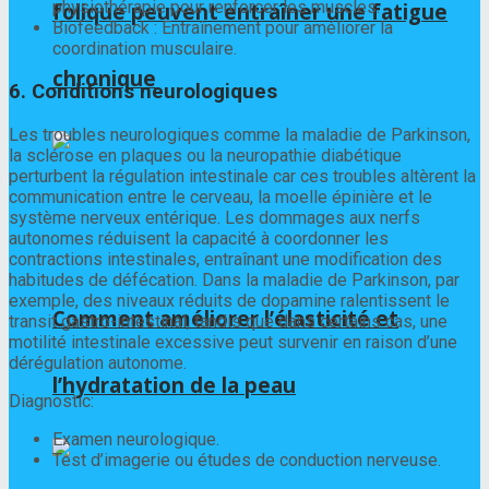
physiothérapie pour renforcer les muscles.
folique peuvent entraîner une fatigue
Biofeedback : Entraînement pour améliorer la
coordination musculaire.
chronique
6. Conditions neurologiques
Les troubles neurologiques comme la maladie de Parkinson,
la sclérose en plaques ou la neuropathie diabétique
perturbent la régulation intestinale car ces troubles altèrent la
communication entre le cerveau, la moelle épinière et le
système nerveux entérique. Les dommages aux nerfs
autonomes réduisent la capacité à coordonner les
contractions intestinales, entraînant une modification des
habitudes de défécation. Dans la maladie de Parkinson, par
exemple, des niveaux réduits de dopamine ralentissent le
Comment améliorer l’élasticité et
transit gastro-intestinal, tandis que dans certains cas, une
motilité intestinale excessive peut survenir en raison d’une
dérégulation autonome.
l’hydratation de la peau
Diagnostic:
Examen neurologique.
Test d’imagerie ou études de conduction nerveuse.