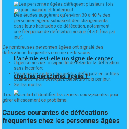
Des études suggèrent qu’environ 30 à 40 % des
personnes âgées subissent des changements
dans leurs habitudes de défécation, notamment
une fréquence de défécation accrue (4 à 6 fois par
jour).
De nombreuses personnes âgées ont signalé des
défécations fréquentes comme ci-dessous.
L’anémie est-elle un signe de cancer
Urgence accrue : incapacité de retarder la défécation
sans inconfort.
Volumes de selles plus petits : déféquez en petites
chez les personnes âgées ?
quantités, mais déféquez plusieurs fois par jour.
Selles molles
Il est essentiel d’identifier les causes sous-jacentes pour
gérer efficacement ce problème.
Causes courantes de défécations
fréquentes chez les personnes âgées