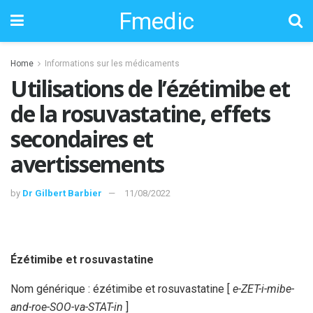
Fmedic
Home
Informations sur les médicaments
Utilisations de l’ézétimibe et
de la rosuvastatine, effets
secondaires et
avertissements
by
Dr Gilbert Barbier
11/08/2022
Ézétimibe et rosuvastatine
Nom générique : ézétimibe et rosuvastatine [
e-ZET-i-mibe-
and-roe-SOO-va-STAT-in
]