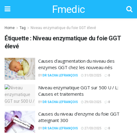
Fmedic
Home
Tag
Niveau enzymatique du foie GGT élevé
Étiquette :
Niveau enzymatique du foie GGT
élevé
Causes d’augmentation du niveau des
enzymes GGT chez les nouveau-nés
BY
DR SACHA LEFRANÇOIS
31/03/2025
0
Niveau enzymatique GGT sur 500 U / L:
Causes et traitements
BY
DR SACHA LEFRANÇOIS
29/03/2025
0
Causes du niveau d’enzyme du foie GGT
atteignant 300
BY
DR SACHA LEFRANÇOIS
27/03/2025
0