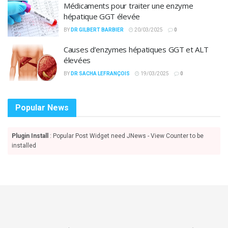
Médicaments pour traiter une enzyme
hépatique GGT élevée
BY
DR GILBERT BARBIER
20/03/2025
0
Causes d’enzymes hépatiques GGT et ALT
élevées
BY
DR SACHA LEFRANÇOIS
19/03/2025
0
Popular News
Plugin Install
: Popular Post Widget need JNews - View Counter to be
installed