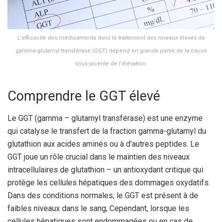
L’efficacité des médicaments dans le traitement des niveaux élevés de
gamma-glutamyl transférase (GGT) dépend en grande partie de la cause
sous-jacente de l’élévation.
Comprendre le GGT élevé
Le GGT (gamma – glutamyl transférase) est une enzyme
qui catalyse le transfert de la fraction gamma-glutamyl du
glutathion aux acides aminés ou à d’autres peptides. Le
GGT joue un rôle crucial dans le maintien des niveaux
intracellulaires de glutathion – un antioxydant critique qui
protège les cellules hépatiques des dommages oxydatifs.
Dans des conditions normales, le GGT est présent à de
faibles niveaux dans le sang; Cependant, lorsque les
cellules hépatiques sont endommagées ou en cas de