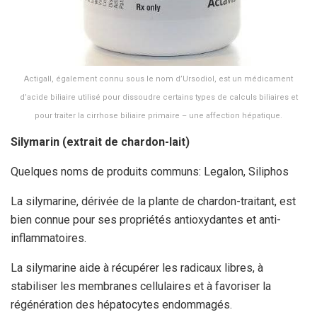
Actigall, également connu sous le nom d’Ursodiol, est un médicament
d’acide biliaire utilisé pour dissoudre certains types de calculs biliaires et
pour traiter la cirrhose biliaire primaire – une affection hépatique.
Silymarin (extrait de chardon-lait)
Quelques noms de produits communs: Legalon, Siliphos
La silymarine, dérivée de la plante de chardon-traitant, est
bien connue pour ses propriétés antioxydantes et anti-
inflammatoires.
La silymarine aide à récupérer les radicaux libres, à
stabiliser les membranes cellulaires et à favoriser la
régénération des hépatocytes endommagés.