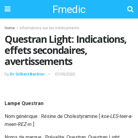
Fmedic
Home
Informations sur les médicaments
Questran Light: Indications,
effets secondaires,
avertissements
by
Dr Gilbert Barbier
07/05/2022
Lampe Questran
Nom générique : Résine de Cholestyramine [
koe-LES-teer-a-
meen-REZ-in
]
Noms de marque : Prévalite, Questran, Questran Light