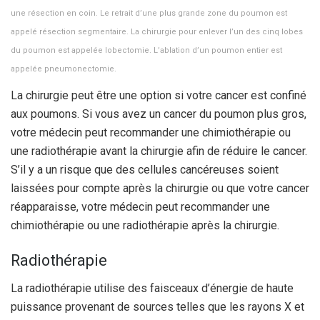
une résection en coin. Le retrait d’une plus grande zone du poumon est
appelé résection segmentaire. La chirurgie pour enlever l’un des cinq lobes
du poumon est appelée lobectomie. L’ablation d’un poumon entier est
appelée pneumonectomie.
La chirurgie peut être une option si votre cancer est confiné
aux poumons. Si vous avez un cancer du poumon plus gros,
votre médecin peut recommander une chimiothérapie ou
une radiothérapie avant la chirurgie afin de réduire le cancer.
S’il y a un risque que des cellules cancéreuses soient
laissées pour compte après la chirurgie ou que votre cancer
réapparaisse, votre médecin peut recommander une
chimiothérapie ou une radiothérapie après la chirurgie.
Radiothérapie
La radiothérapie utilise des faisceaux d’énergie de haute
puissance provenant de sources telles que les rayons X et