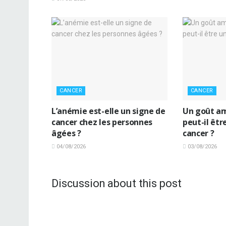
CANCER
CANCER
L’anémie est-elle un signe de
Un goût am
cancer chez les personnes
peut-il êtr
âgées ?
cancer ?
04/08/2026
03/08/2026
Discussion about this post