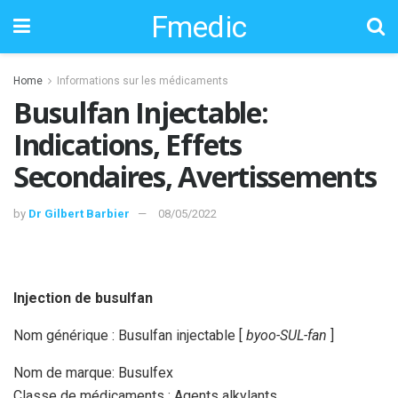
Fmedic
Home
Informations sur les médicaments
Busulfan Injectable:
Indications, Effets
Secondaires, Avertissements
by
Dr Gilbert Barbier
08/05/2022
Injection de busulfan
Nom générique : Busulfan injectable [
byoo-SUL-fan
]
Nom de marque: Busulfex
Classe de médicaments : Agents alkylants