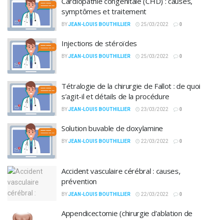
Cardiopathie congénitale (CHD) : ​​causes,
symptômes et traitement
BY
JEAN-LOUIS BOUTHILLIER
25/03/2022
0
Injections de stéroïdes
BY
JEAN-LOUIS BOUTHILLIER
25/03/2022
0
Tétralogie de la chirurgie de Fallot : de quoi
s’agit-il et détails de la procédure
BY
JEAN-LOUIS BOUTHILLIER
23/03/2022
0
Solution buvable de doxylamine
BY
JEAN-LOUIS BOUTHILLIER
22/03/2022
0
Accident vasculaire cérébral : causes,
prévention
BY
JEAN-LOUIS BOUTHILLIER
22/03/2022
0
Appendicectomie (chirurgie d’ablation de