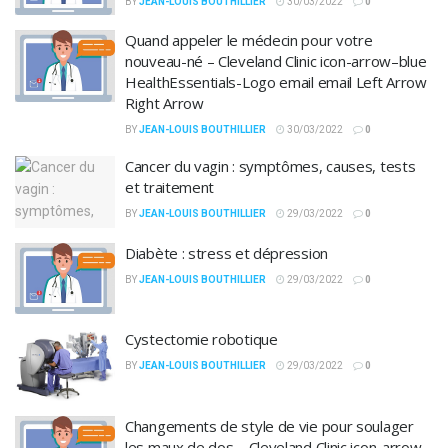
BY
JEAN-LOUIS BOUTHILLIER
30/03/2022
0
Quand appeler le médecin pour votre
nouveau-né – Cleveland Clinic icon-arrow–blue
HealthEssentials-Logo email email Left Arrow
Right Arrow
BY
JEAN-LOUIS BOUTHILLIER
30/03/2022
0
Cancer du vagin : symptômes, causes, tests
et traitement
BY
JEAN-LOUIS BOUTHILLIER
29/03/2022
0
Diabète : stress et dépression
BY
JEAN-LOUIS BOUTHILLIER
29/03/2022
0
Cystectomie robotique
BY
JEAN-LOUIS BOUTHILLIER
29/03/2022
0
Changements de style de vie pour soulager
les maux de dos – Cleveland Clinic icon-arrow–