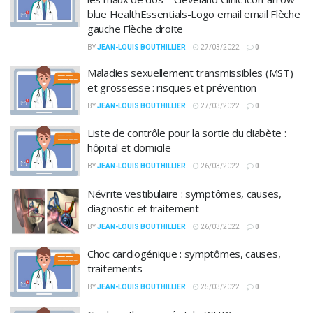
blue HealthEssentials-Logo email email Flèche
gauche Flèche droite
BY
JEAN-LOUIS BOUTHILLIER
27/03/2022
0
Maladies sexuellement transmissibles (MST)
et grossesse : risques et prévention
BY
JEAN-LOUIS BOUTHILLIER
27/03/2022
0
Liste de contrôle pour la sortie du diabète :
hôpital et domicile
BY
JEAN-LOUIS BOUTHILLIER
26/03/2022
0
Névrite vestibulaire : symptômes, causes,
diagnostic et traitement
BY
JEAN-LOUIS BOUTHILLIER
26/03/2022
0
Choc cardiogénique : symptômes, causes,
traitements
BY
JEAN-LOUIS BOUTHILLIER
25/03/2022
0