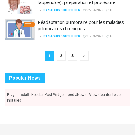
l’appendice) : préparation et procédure
BY
JEAN-LOUIS BOUTHILLIER
22/03/2022
0
Réadaptation pulmonaire pour les maladies
pulmonaires chroniques
BY
JEAN-LOUIS BOUTHILLIER
21/03/2022
0
1
2
3
Popular News
Plugin Install
: Popular Post Widget need JNews - View Counter to be
installed