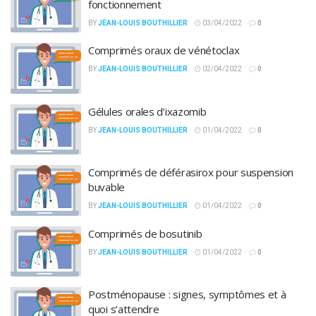
fonctionnement
BY
JEAN-LOUIS BOUTHILLIER
03/04/2022
0
Comprimés oraux de vénétoclax
BY
JEAN-LOUIS BOUTHILLIER
02/04/2022
0
Gélules orales d’ixazomib
BY
JEAN-LOUIS BOUTHILLIER
01/04/2022
0
Comprimés de déférasirox pour suspension
buvable
BY
JEAN-LOUIS BOUTHILLIER
01/04/2022
0
Comprimés de bosutinib
BY
JEAN-LOUIS BOUTHILLIER
01/04/2022
0
Postménopause : signes, symptômes et à
quoi s’attendre