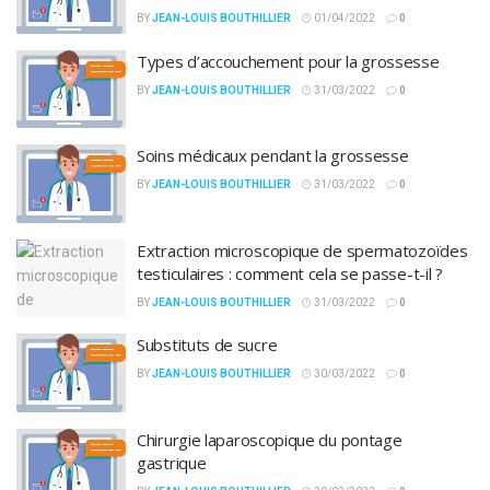
BY
JEAN-LOUIS BOUTHILLIER
01/04/2022
0
Types d’accouchement pour la grossesse
BY
JEAN-LOUIS BOUTHILLIER
31/03/2022
0
Soins médicaux pendant la grossesse
BY
JEAN-LOUIS BOUTHILLIER
31/03/2022
0
Extraction microscopique de spermatozoïdes
testiculaires : comment cela se passe-t-il ?
BY
JEAN-LOUIS BOUTHILLIER
31/03/2022
0
Substituts de sucre
BY
JEAN-LOUIS BOUTHILLIER
30/03/2022
0
Chirurgie laparoscopique du pontage
gastrique