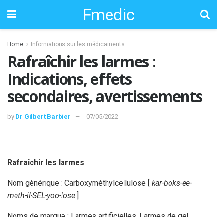
Fmedic
Home
Informations sur les médicaments
Rafraîchir les larmes :
Indications, effets
secondaires, avertissements
by
Dr Gilbert Barbier
07/05/2022
Rafraîchir les larmes
Nom générique : Carboxyméthylcellulose [
kar-boks-ee-
meth-il-SEL-yoo-lose
]
Noms de marque : Larmes artificielles, Larmes de gel