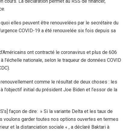
n cours.
La déclaration permet au RSS de financer,
ce.
 quoi elles peuvent être renouvelées par le secrétaire du
 d’urgence COVID-19 a été renouvelée six fois depuis sa
s d’Américains ont contracté le coronavirus et plus de 606
à l’échelle nationale, selon le traqueur de données COVID
CDC).
e renouvellement comme le résultat de deux choses : les
 l’objectif initial du président Joe Biden et l’essor de la
’s] façon de dire: » Si la variante Delta et les taux de
ous voulons garder toutes nos options ouvertes en termes
eur et la distanciation sociale « , a déclaré Baktari à