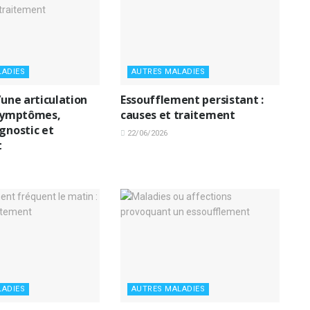
LADIES
AUTRES MALADIES
’une articulation
Essoufflement persistant :
 symptômes,
causes et traitement
gnostic et
22/06/2026
t
LADIES
AUTRES MALADIES