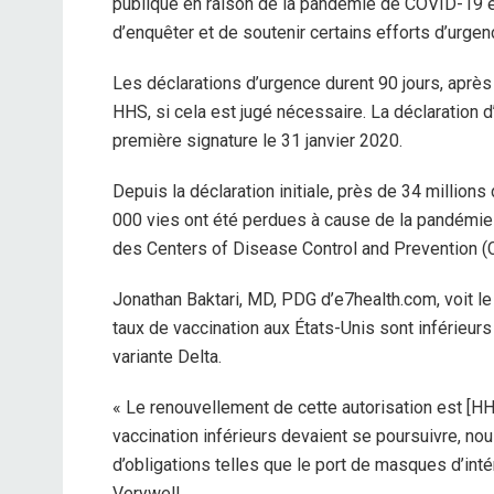
publique en raison de la pandémie de COVID-19 e
d’enquêter et de soutenir certains efforts d’urgen
Les déclarations d’urgence durent 90 jours, après
HHS, si cela est jugé nécessaire. La déclaration
première signature le 31 janvier 2020.
Depuis la déclaration initiale, près de 34 million
000 vies ont été perdues à cause de la pandémie 
des Centers of Disease Control and Prevention (
Jonathan Baktari, MD, PDG d’e7health.com, voit l
taux de vaccination aux États-Unis sont inférieurs à
variante Delta.
« Le renouvellement de cette autorisation est [HHS
vaccination inférieurs devaient se poursuivre, n
d’obligations telles que le port de masques d’intéri
Verywell.