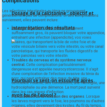
Complications
Les infections intestinales au ténia ne provoquent
Dosage de la calcitonine : objectif et
généralement pas de complications. Si des complications
surviennent, elles peuvent inclure:
interprétation des résultats
Blocage digestif
. Si les ténias deviennent
suffisamment gros, ils peuvent bloquer votre appendice,
entraînant une infection (appendicite); vos voies
biliaires, qui transportent la bile de votre foie et de
votre vésicule biliaire vers votre intestin; ou votre canal
pancréatique, qui transporte les fluides digestifs de
votre pancréas vers votre intestin.
Troubles du cerveau et du système nerveux
central.
Cette complication particulièrement
dangereuse est appelée neurocysticercose. Il s’agit
d’une complication de l’infection invasive du ténia du
porc, qui peut entraîner des maux de tête, une
Pourquoi se sent-on essoufflé après
déficience visuelle, des convulsions, une méningite, une
hydrocéphalie ou une démence. La mort peut survenir
dans les cas graves d’infection.
avoir bu de l’alcool ?
Perturbation de la fonction des organes
. Lorsque
les larves migrent vers le foie, les poumons ou d’autres
organes, elles deviennent des kystes. Au fil du temps,