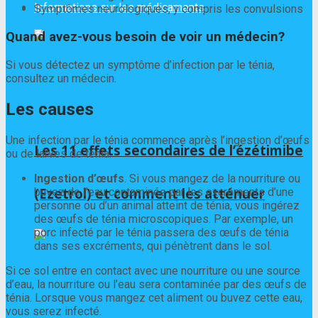
Informations sur les médicaments
Symptômes neurologiques, y compris les convulsions
Quand avez-vous besoin de voir un médecin?
Si vous détectez un symptôme d’infection par le ténia,
consultez un médecin.
Les causes
Une infection par le ténia commence après l’ingestion d’œufs
Les 11 effets secondaires de l’ézétimibe
ou de larves de ténia.
Ingestion d’œufs
. Si vous mangez de la nourriture ou
(Ezetrol) et comment les atténuer
buvez de l’eau contaminée par les excréments d’une
personne ou d’un animal atteint de ténia, vous ingérez
des œufs de ténia microscopiques. Par exemple, un
porc infecté par le ténia passera des œufs de ténia
dans ses excréments, qui pénètrent dans le sol.
Si ce sol entre en contact avec une nourriture ou une source
d’eau, la nourriture ou l’eau sera contaminée par des œufs de
ténia. Lorsque vous mangez cet aliment ou buvez cette eau,
vous serez infecté.