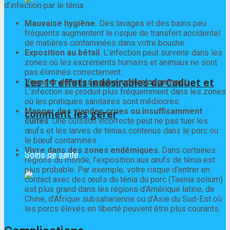
d’infection par le ténia:
Mauvaise hygiène.
Des lavages et des bains peu
fréquents augmentent le risque de transfert accidentel
de matières contaminées dans votre bouche.
Exposition au bétail
. L’infection peut survenir dans les
zones où les excréments humains et animaux ne sont
pas éliminés correctement.
Les 11 effets indésirables du Caduet et
Voyager dans les pays en développement
.
L’infection se produit plus fréquemment dans les zones
où les pratiques sanitaires sont médiocres.
Manger des viandes crues ou insuffisamment
comment les gérer
cuites
. Une cuisson incorrecte peut ne pas tuer les
œufs et les larves de ténias contenus dans le porc ou
le bœuf contaminés.
Vivre dans des zones endémiques
. Dans certaines
Soins de santé
régions du monde, l’exposition aux œufs de ténia est
plus probable. Par exemple, votre risque d’entrer en
contact avec des œufs du ténia du porc (Taenia solium)
est plus grand dans les régions d’Amérique latine, de
Chine, d’Afrique subsaharienne ou d’Asie du Sud-Est où
les porcs élevés en liberté peuvent être plus courants.