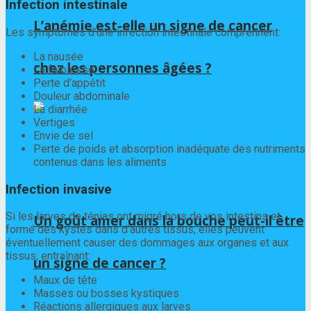
Infection intestinale
L’anémie est-elle un signe de cancer
Les symptômes d’une infection intestinale comprennent:
La nausée
chez les personnes âgées ?
La faiblesse
Perte d’appétit
Douleur abdominale
La diarrhée
Vertiges
Envie de sel
Perte de poids et absorption inadéquate des nutriments
contenus dans les aliments
Infection invasive
Si les larves de ténias ont migré hors de vos intestins et
Un goût amer dans la bouche peut-il être
formé des kystes dans d’autres tissus, elles peuvent
éventuellement causer des dommages aux organes et aux
tissus, entraînant:
un signe de cancer ?
Maux de tête
Masses ou bosses kystiques
Réactions allergiques aux larves