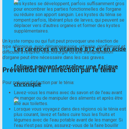
ces kystes se développent, parfois suffisamment gros
pour encombrer les parties fonctionnelles de l’organe
ou réduire son apport sanguin. Les kystes du ténia se
rompent parfois, libérant plus de larves, qui peuvent se
déplacer vers d’autres organes et former des kystes
supplémentaires.
Un kyste rompu ou qui fuit peut provoquer une réaction de
type allergique, avec démangeaisons, urticaire, gonflement et
Les carences en vitamine B12 et en acide
difficulté à respirer. Une chirurgie ou une transplantation
d’organe peut être nécessaire dans les cas graves.
folique peuvent entraîner une fatigue
Prévention de l’infection par le ténia
Pour prévenir l’infection par le ténia:
chronique
Lavez-vous les mains avec du savon et de l’eau avant
de manger ou de manipuler des aliments et après être
allé aux toilettes.
Lorsque vous voyagez dans des régions où le ténia est
plus courant, lavez et faites cuire tous les fruits et
légumes avec de l’eau potable avant de les manger. Si
l’eau n’est pas sûre, assurez-vous de la faire bouillir