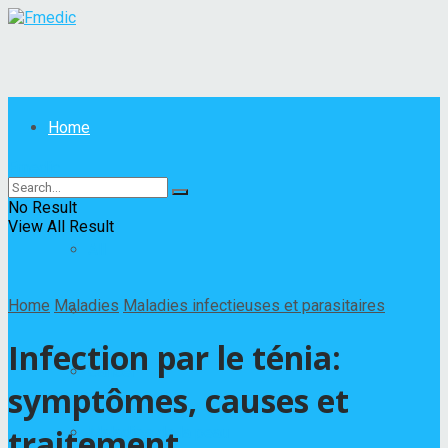
Home
Fmedic
Maladies
No Result
View All Result
All
Home
Maladies
Maladies infectieuses et parasitaires
Autres maladies
Infection par le ténia:
Cancer
symptômes, causes et
traitement
Maladies de la peau