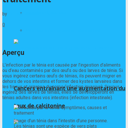
Maladies digestives
by
Dr Henri Garnier
15/12/2020
0
Maladies infectieuses et parasitaires
Aperçu
L’infection par le ténia est causée par l’ingestion d’aliments
ou d’eau contaminés par des œufs ou des larves de ténia. Si
vous ingérez certains œufs de ténias, ils peuvent migrer en
dehors de vos intestins et former des kystes larvaires dans
les tissus et organes du corps (infection invasive). Si vous
Cancers entraînant une augmentation du
ingérez des larves de ténias, elles se développeront en
ténias adultes dans vos intestins (infection intestinale).
taux de calcitonine
Image d’un ténia dans l’intestin d’une personne.
Les ténias sont une espèce de vers plats