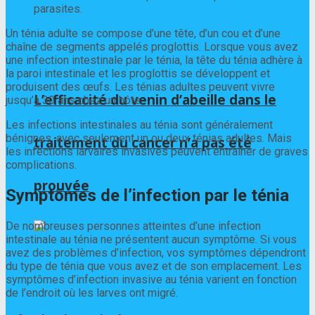
parasites.
Un ténia adulte se compose d’une tête, d’un cou et d’une
chaîne de segments appelés proglottis. Lorsque vous avez
une infection intestinale par le ténia, la tête du ténia adhère à
la paroi intestinale et les proglottis se développent et
produisent des œufs. Les ténias adultes peuvent vivre
L’efficacité du venin d’abeille dans le
jusqu’à 30 ans chez un hôte.
Les infections intestinales au ténia sont généralement
bénignes, avec seulement un ou deux ténias adultes. Mais
traitement du cancer n’a pas été
les infections larvaires invasives peuvent entraîner de graves
complications.
prouvée
Symptômes de l’infection par le ténia
De nombreuses personnes atteintes d’une infection
intestinale au ténia ne présentent aucun symptôme. Si vous
avez des problèmes d’infection, vos symptômes dépendront
du type de ténia que vous avez et de son emplacement. Les
symptômes d’infection invasive au ténia varient en fonction
de l’endroit où les larves ont migré.