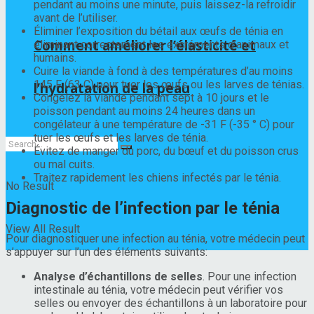
pendant au moins une minute, puis laissez-la refroidir
avant de l’utiliser.
Éliminer l’exposition du bétail aux œufs de ténia en
Comment améliorer l’élasticité et
éliminant correctement les excréments d’animaux et
humains.
Cuire la viande à fond à des températures d’au moins
145 F (63 C) pour tuer les œufs ou les larves de ténias.
l’hydratation de la peau
Congelez la viande pendant sept à 10 jours et le
poisson pendant au moins 24 heures dans un
congélateur à une température de -31 F (-35 ° C) pour
tuer les œufs et les larves de ténia.
Évitez de manger du porc, du bœuf et du poisson crus
ou mal cuits.
Traitez rapidement les chiens infectés par le ténia.
No Result
Diagnostic de l’infection par le ténia
View All Result
Pour diagnostiquer une infection au ténia, votre médecin peut
s’appuyer sur l’un des éléments suivants:
Analyse d’échantillons de selles
. Pour une infection
intestinale au ténia, votre médecin peut vérifier vos
selles ou envoyer des échantillons à un laboratoire pour