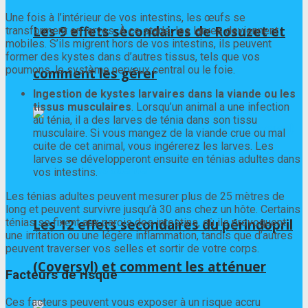
Une fois à l’intérieur de vos intestins, les œufs se
Les 9 effets secondaires de Rosuzet et
transforment en larves. À ce stade, les larves deviennent
mobiles. S’ils migrent hors de vos intestins, ils peuvent
former des kystes dans d’autres tissus, tels que vos
poumons, le système nerveux central ou le foie.
comment les gérer
Ingestion de kystes larvaires dans la viande ou les
tissus musculaires
. Lorsqu’un animal a une infection
au ténia, il a des larves de ténia dans son tissu
musculaire. Si vous mangez de la viande crue ou mal
cuite de cet animal, vous ingérerez les larves. Les
larves se développeront ensuite en ténias adultes dans
vos intestins.
Les ténias adultes peuvent mesurer plus de 25 mètres de
long et peuvent survivre jusqu’à 30 ans chez un hôte. Certains
ténias se fixent aux parois des intestins, où ils provoquent
Les 12 effets secondaires du périndopril
une irritation ou une légère inflammation, tandis que d’autres
peuvent traverser vos selles et sortir de votre corps.
(Coversyl) et comment les atténuer
Facteurs de risque
Ces facteurs peuvent vous exposer à un risque accru