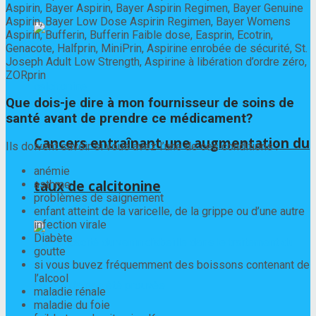
Aspirin, Bayer Aspirin, Bayer Aspirin Regimen, Bayer Genuine
Aspirin, Bayer Low Dose Aspirin Regimen, Bayer Womens
Aspirin, Bufferin, Bufferin Faible dose, Easprin, Ecotrin,
Genacote, Halfprin, MiniPrin, Aspirine enrobée de sécurité, St.
Joseph Adult Low Strength, Aspirine à libération d’ordre zéro,
ZORprin
Que dois-je dire à mon fournisseur de soins de
santé avant de prendre ce médicament?
Cancers entraînant une augmentation du
Ils doivent savoir si vous avez l’une de ces conditions :
anémie
taux de calcitonine
asthme
problèmes de saignement
enfant atteint de la varicelle, de la grippe ou d’une autre
infection virale
Diabète
goutte
si vous buvez fréquemment des boissons contenant de
l’alcool
maladie rénale
maladie du foie