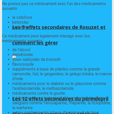
Ne prenez pas ce médicament avec l’un des médicaments
suivants :
le cidofovir
kétorolac
Les 9 effets secondaires de Rosuzet et
probénécide
Ce médicament peut également interagir avec les
médicaments suivants :
comment les gérer
de l’alcool
alendronate
sous-salicylate de bismuth
flavocoxyde
suppléments à base de plantes comme la grande
camomille, l’ail, le gingembre, le ginkgo biloba, le marron
d’Inde
médicaments pour le diabète ou le glaucome comme
l’acétazolamide, le méthazolamide
médicaments contre la goutte
Les 12 effets secondaires du périndopril
médicaments qui traitent ou préviennent les caillots
sanguins comme l’énoxaparine, l’héparine, la ticlopidine,
la warfarine
autres médicaments à base d’aspirine et de type