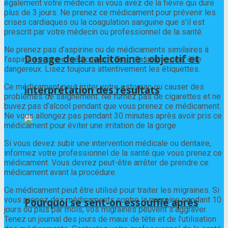
également votre médecin si vous avez de la fièvre qui dure
plus de 3 jours. Ne prenez ce médicament pour prévenir les
crises cardiaques ou la coagulation sanguine que s’il est
prescrit par votre médecin ou professionnel de la santé.
Ne prenez pas d’aspirine ou de médicaments similaires à
Dosage de la calcitonine : objectif et
l’aspirine avec ce médicament. Trop d’aspirine peut être
dangereux. Lisez toujours attentivement les étiquettes.
Ce médicament peut irriter votre estomac ou causer des
interprétation des résultats
problèmes de saignement. Ne fumez pas de cigarettes et ne
buvez pas d’alcool pendant que vous prenez ce médicament.
Ne vous allongez pas pendant 30 minutes après avoir pris ce
médicament pour éviter une irritation de la gorge.
Si vous devez subir une intervention médicale ou dentaire,
informez votre professionnel de la santé que vous prenez ce
médicament. Vous devrez peut-être arrêter de prendre ce
médicament avant la procédure.
Ce médicament peut être utilisé pour traiter les migraines. Si
vous prenez des médicaments contre la migraine pendant 10
Pourquoi se sent-on essoufflé après
jours ou plus par mois, vos migraines peuvent s’aggraver.
Tenez un journal des jours de maux de tête et de l’utilisation