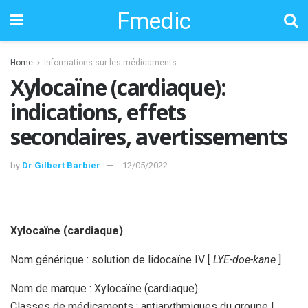
Fmedic
Home
Informations sur les médicaments
Xylocaïne (cardiaque):
indications, effets
secondaires, avertissements
by
Dr Gilbert Barbier
12/05/2022
Xylocaïne (cardiaque)
Nom générique : solution de lidocaïne IV [
LYE-doe-kane
]
Nom de marque : Xylocaïne (cardiaque)
Classes de médicaments : antiarythmiques du groupe I,