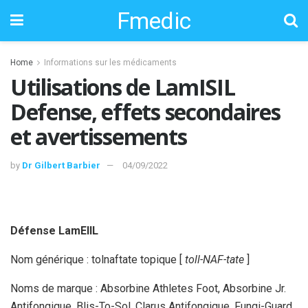
Fmedic
Home
Informations sur les médicaments
Utilisations de LamISIL
Defense, effets secondaires
et avertissements
by
Dr Gilbert Barbier
04/09/2022
Défense LamEIIL
Nom générique : tolnaftate topique [
toll-NAF-tate
]
Noms de marque : Absorbine Athletes Foot, Absorbine Jr.
Antifongique, Blis-To-Sol, Clarus Antifongique, Fungi-Guard,