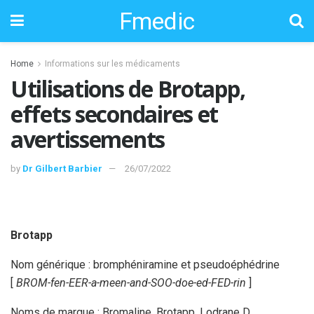
Fmedic
Home
Informations sur les médicaments
Utilisations de Brotapp,
effets secondaires et
avertissements
by
Dr Gilbert Barbier
26/07/2022
Brotapp
Nom générique : bromphéniramine et pseudoéphédrine
[
BROM-fen-EER-a-meen-and-SOO-doe-ed-FED-rin
]
Noms de marque : Bromaline, Brotapp, Lodrane D