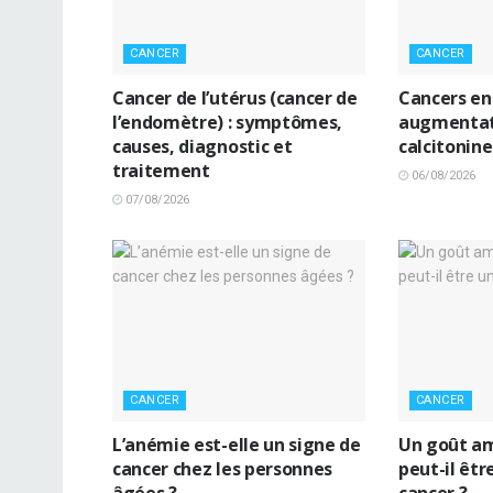
CANCER
CANCER
Cancer de l’utérus (cancer de
Cancers en
l’endomètre) : symptômes,
augmentat
causes, diagnostic et
calcitonine
traitement
06/08/2026
07/08/2026
CANCER
CANCER
L’anémie est-elle un signe de
Un goût am
cancer chez les personnes
peut-il êtr
âgées ?
cancer ?