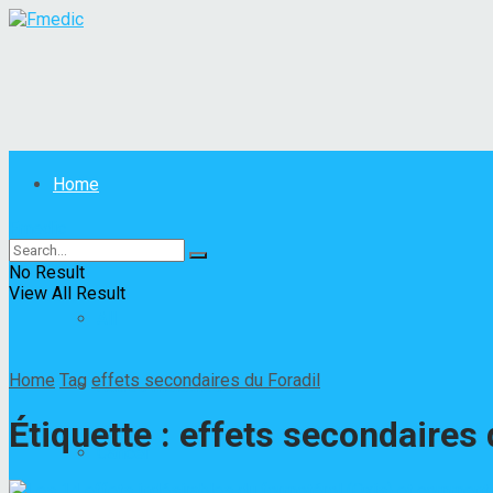
Home
Fmedic
Maladies
No Result
View All Result
All
Home
Tag
effets secondaires du Foradil
Autres maladies
Étiquette :
effets secondaires 
Cancer