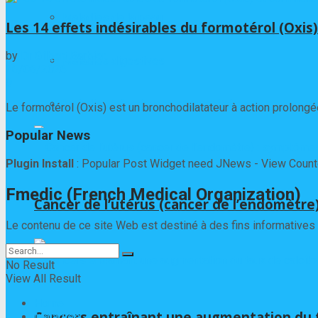
Maladies de la peau
Les 14 effets indésirables du formotérol (Oxi
by
Dr Gilbert Barbier
Maladies digestives
26/06/2026
0
Maladies infectieuses et parasitaires
Le formotérol (Oxis) est un bronchodilatateur à action prolongé
Popular News
Plugin Install
: Popular Post Widget need JNews - View Counter
Fmedic (French Medical Organization)
Cancer de l’utérus (cancer de l’endomètre
Le contenu de ce site Web est destiné à des fins informatives 
No Result
View All Result
Home
Cancers entraînant une augmentation du t
Maladies