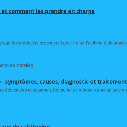
s) et comment les prendre en charge
e que les médecins prescrivent pour traiter l'asthme et la bronc
 to be installed
) : symptômes, causes, diagnostic et traitemen
et éducatives uniquement. Consulter un médecin pour un avis méd
aux de calcitonine