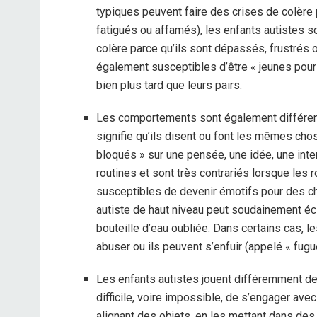
typiques peuvent faire des crises de colère p
fatigués ou affamés), les enfants autistes s
colère parce qu’ils sont dépassés, frustrés
également susceptibles d’être « jeunes pour l
bien plus tard que leurs pairs.
Les comportements sont également différents
signifie qu’ils disent ou font les mêmes ch
bloqués » sur une pensée, une idée, une inte
routines et sont très contrariés lorsque les
susceptibles de devenir émotifs pour des 
autiste de haut niveau peut soudainement éc
bouteille d’eau oubliée. Dans certains cas, l
abuser ou ils peuvent s’enfuir (appelé « fugu
Les enfants autistes jouent différemment des
difficile, voire impossible, de s’engager avec
alignant des objets, en les mettant dans des