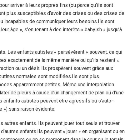
our arriver à leurs propres fins (ou parce qu’ils sont
ont plus susceptibles d’avoir des crises ou des crises de
 ou incapables de communiquer leurs besoins.
Ils sont
eur âge », s’en tenant à des intérêts « babyish » jusqu’à
. Les enfants autistes « persévèrent » souvent, ce qui
oses exactement de la même manière ou qu’ils restent «
raction ou un désir. Ils prospèrent souvent grâce aux
 routines normales sont modifiées.
Ils sont plus
choses apparemment petites. Même une interpolation
later de pleurs à cause d’un changement de plan ou d’une
es enfants autistes peuvent être agressifs ou s’auto-
e ») sans raison évidente.
 autres enfants. Ils peuvent jouer tout seuls et trouver
 d’autres enfants.
Ils peuvent « jouer » en organisant ou en
 conteneurs ou en se promenant dans la cour ou le terrain