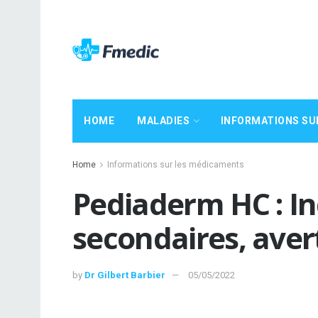
HOME
MALADIES
INFORMATIONS SU
Home
Informations sur les médicaments
Pediaderm HC : Ind
secondaires, ave
by
Dr Gilbert Barbier
05/05/2022