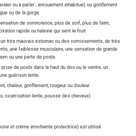
 à avaler ou à parler ; enrouement inhabituel; ou gonflement
ngue ou de la gorge.
nsation de somnolence, plus de soif, plus de faim,
iration rapide ou haleine qui sent le fruit.
e un très mauvais estomac ou des vomissements, de très
ts, une faiblesse musculaire, une sensation de grande
aim ou une perte de poids.
rise de poids dans le haut du dos ou le ventre, un
une guérison lente.
t, chaleur, gonflement, rougeur ou douleur.
s, cicatrisation lente, pousse des cheveux).
sone et crème émolliente protectrice) est utilisé.