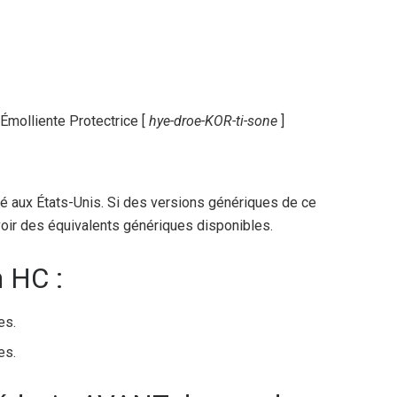
Émolliente Protectrice [
hye-droe-KOR-ti-sone
]
aux États-Unis. Si des versions génériques de ce
avoir des équivalents génériques disponibles.
m HC :
es.
es.