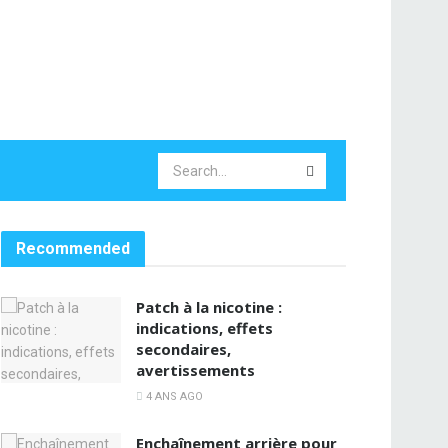
Recommended
Patch à la nicotine :
indications, effets
secondaires,
avertissements
4 ANS AGO
Enchaînement arrière pour