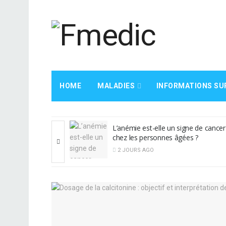
HOME
MALADIES
INFORMATIONS SU
némie est-elle un signe de cancer
Un goût amer dans
z les personnes âgées ?
être un signe de 
JOURS AGO
3 JOURS AGO