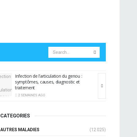
ou :
Mal de gorge tous les soirs : causes et
 et
traitement
3 SEMAINES AGO
CATEGORIES
AUTRES MALADIES
(12 025)