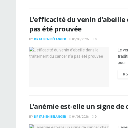
L’efficacité du venin d’abeille
pas été prouvée
BY
DR FABIEN BÉLANGER
05/08/2026
0
Le ve
tradi
pour..
RE
L’anémie est-elle un signe de 
BY
DR FABIEN BÉLANGER
04/08/2026
0
L'ané