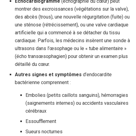
Échocardiogramme
(échographie du cœur) peut
montrer des excroissances (végétations sur la valve),
des abcès (trous), une nouvelle régurgitation (fuite) ou
une sténose (rétrécissement), ou une valve cardiaque
artificielle qui a commencé à se détacher du tissu
cardiaque. Parfois, les médecins insèrent une sonde à
ultrasons dans l’œsophage ou le « tube alimentaire »
(écho transœsophagien) pour obtenir un examen plus
détaillé du cœur.
Autres signes et symptômes
d’endocardite
bactérienne comprennent :
Embolies (petits caillots sanguins), hémorragies
(saignements internes) ou accidents vasculaires
cérébraux
Essoufflement
Sueurs nocturnes