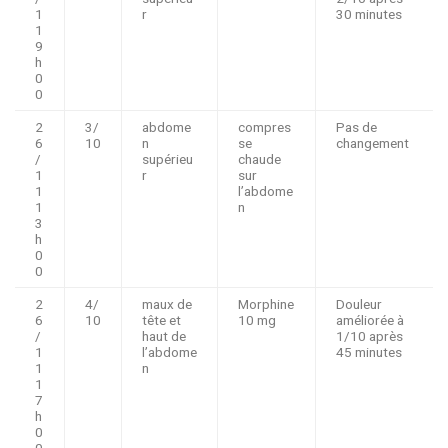
1
r
30 minutes
1
9
h
0
0
2
3/
abdome
compres
Pas de
6
10
n
se
changement
/
supérieu
chaude
1
r
sur
1
l’abdome
1
n
3
h
0
0
2
4/
maux de
Morphine
Douleur
6
10
tête et
10 mg
améliorée à
/
haut de
1/10 après
1
l’abdome
45 minutes
1
n
1
7
h
0