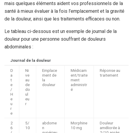
mais quelques éléments aident vos professionnels de la
santé à mieux évaluer à la fois l’emplacement et la gravité
de la douleur, ainsi que les traitements efficaces ou non.
Le tableau ci-dessous est un exemple de journal de la
douleur pour une personne souffrant de douleurs
abdominales :
Journal de la douleur
D
Ni
Emplace
Médicam
Réponse au
a
ve
ment de
ent/traite
traitement
t
au
la
ment
e
de
douleur
administr
/
do
é
H
ul
e
eu
u
r
r
e
2
5/
abdome
Morphine
Douleur
6
10
n
10 mg
améliorée à
/
supérieu
2/10 après