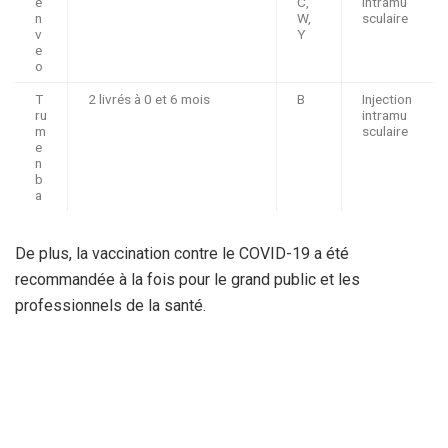
e
C,
intramu
n
W,
sculaire
v
Y
e
o
T
2 livrés à 0 et 6 mois
B
Injection
ru
intramu
m
sculaire
e
n
b
a
De plus, la vaccination contre le COVID-19 a été
recommandée à la fois pour le grand public et les
professionnels de la santé.