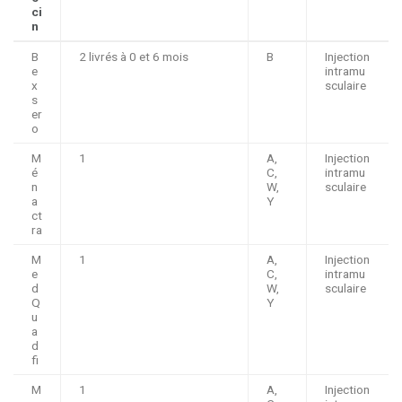
ci
n
B
2 livrés à 0 et 6 mois
B
Injection
e
intramu
x
sculaire
s
er
o
M
1
A,
Injection
é
C,
intramu
n
W,
sculaire
a
Y
ct
ra
M
1
A,
Injection
e
C,
intramu
d
W,
sculaire
Q
Y
u
a
d
fi
M
1
A,
Injection