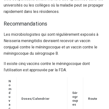
universités ou les collèges où la maladie peut se propager
rapidement dans les résidences.
Recommandations
Les microbiologistes qui sont régulièrement exposés à
Neisseria meningitidis devraient recevoir un vaccin
conjugué contre le méningocoque et un vaccin contre le
méningocoque du sérogroupe B.
Il existe cinq vaccins contre le méningocoque dont
l’utilisation est approuvée par la FDA.
N
o
m
d
Sér
u
ogr
Doses/Calendrier
Route
v
oup
a
es
c