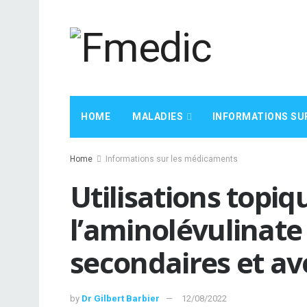
HOME
MALADIES
INFORMATIONS SU
Home
Informations sur les médicaments
Utilisations topiq
l’aminolévulinate
secondaires et a
by
Dr Gilbert Barbier
12/08/2022