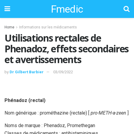
Fmedic
Home
Informations sur les médicaments
Utilisations rectales de
Phenadoz, effets secondaires
et avertissements
by
Dr Gilbert Barbier
03/09/2022
Phénadoz (rectal)
Nom générique : prométhazine (rectale) [
pro-METH-a-zeen
]
Noms de marque : Phenadoz, Promethegan
Classes de médicaments : antihistaminiques,