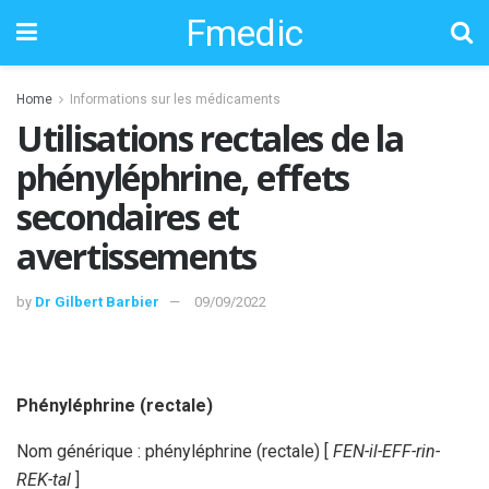
Fmedic
Home
Informations sur les médicaments
Utilisations rectales de la
phényléphrine, effets
secondaires et
avertissements
by
Dr Gilbert Barbier
09/09/2022
Phényléphrine (rectale)
Nom générique : phényléphrine (rectale) [
FEN-il-EFF-rin-
REK-tal
]