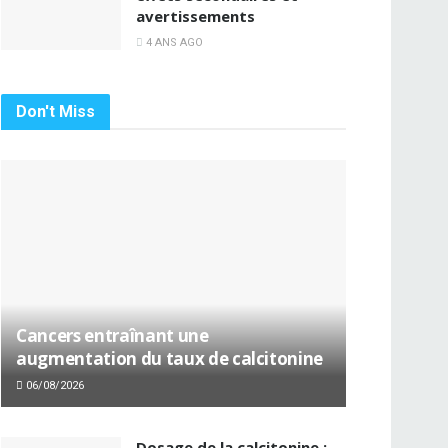
avertissements
4 ANS AGO
Don't Miss
Cancers entraînant une
augmentation du taux de calcitonine
06/08/2026
Dosage de la calcitonine :