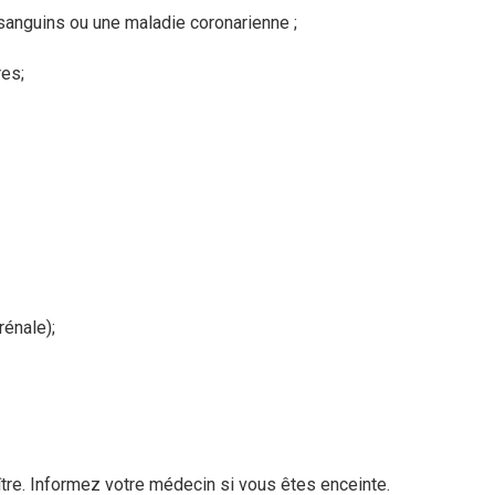
 sanguins ou une maladie coronarienne ;
res;
énale);
ître. Informez votre médecin si vous êtes enceinte.