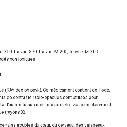
ue-300, Isovue-370, Isovue-M-200, Isovue-M-300
odés non ioniques
?
e (RAY dee oh payk). Ce médicament contient de l’iode,
ts de contraste radio-opaques sont utilisés pour
 à d’autres tissus non osseux d’être vus plus clairement
ue (rayons X).
 certains troubles du cœur, du cerveau, des vaisseaux