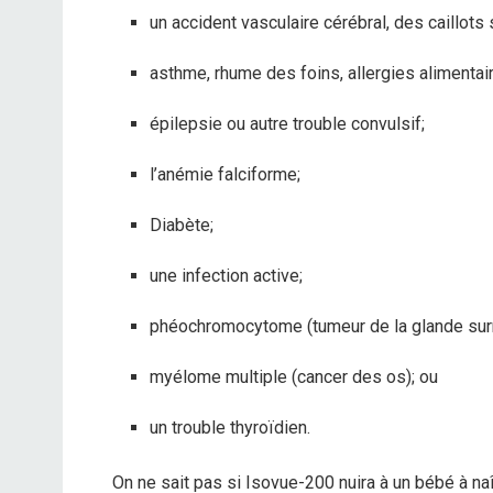
un accident vasculaire cérébral, des caillots
asthme, rhume des foins, allergies alimentai
épilepsie ou autre trouble convulsif;
l’anémie falciforme;
Diabète;
une infection active;
phéochromocytome (tumeur de la glande surr
myélome multiple (cancer des os); ou
un trouble thyroïdien.
On ne sait pas si Isovue-200 nuira à un bébé à na