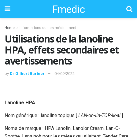
Fmedic
Home
Informations sur les médicaments
Utilisations de la lanoline
HPA, effets secondaires et
avertissements
by
Dr Gilbert Barbier
04/09/2022
Lanoline HPA
Nom générique : lanoline topique [
LAN-oh-lin-TOP-ik-al
]
Noms de marque : HPA Lanolin, Lanolor Cream, Lan-O-
Soothe, Lansinoh pour les mères qui allaitent, Tender Care