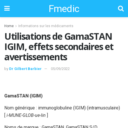
Fmedic
Home
Informations sur les médicaments
Utilisations de GamaSTAN
IGIM, effets secondaires et
avertissements
by
Dr Gilbert Barbier
05/09/2022
GamaSTAN (IGIM)
Nom générique : immunoglobuline (IGIM) (intramusculaire)
[
i-MUNE-GLOB-ue-lin
]
Noms de marque : GamaSTAN, GamaSTAN S/D