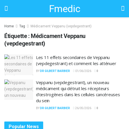
Fmedic
Home
Tag
Médicament Veppanu (vepdegestrant)
Étiquette :
Médicament Veppanu
(vepdegestrant)
Les 11 effets secondaires de Veppanu
(vepdegestrant) et comment les atténuer
BY
DR GILBERT BARBIER
01/06/2026
0
Veppanu (vepdegestrant), un nouveau
médicament qui détruit les récepteurs
d’œstrogènes dans les cellules cancéreuses
du sein
BY
DR GILBERT BARBIER
26/05/2026
0
Popular News