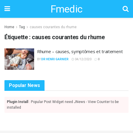
Fmedic
Home
Tag
causes courantes du rhume
Étiquette :
causes courantes du rhume
Rhume – causes, symptômes et traitement
BY
DR HENRI GARNIER
04/12/2020
0
Popular News
Plugin Install
: Popular Post Widget need JNews - View Counter to be
installed