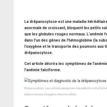
La drépanocytose est une maladie héréditaire
anormale de croissant, bloquent les petits v
que les globules rouges normaux. L’anémie f
dans l’un des gènes de l’hémoglobine (la subst
l’oxygène et le transporte des poumons aux t
drépanocytose.
Cet article décrira les symptômes de l’anémi
l’anémie falciforme.
Drépanocytose. Les cellules sanguines des patients ont la form
faibles niveaux d’oxygène dans la cellule.