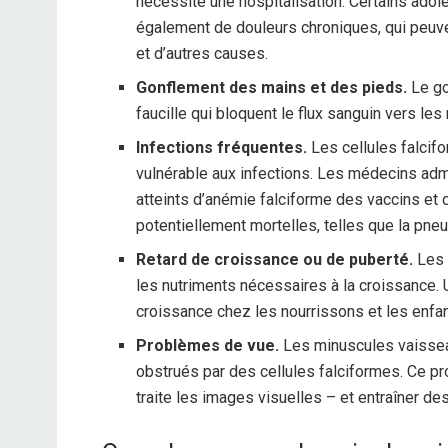
nécessite une hospitalisation. Certains adol
également de douleurs chroniques, qui peuven
et d’autres causes.
Gonflement des mains et des pieds.
Le go
faucille qui bloquent le flux sanguin vers les
Infections fréquentes.
Les cellules falcif
vulnérable aux infections. Les médecins adm
atteints d’anémie falciforme des vaccins et 
potentiellement mortelles, telles que la pne
Retard de croissance ou de puberté.
Les 
les nutriments nécessaires à la croissance. 
croissance chez les nourrissons et les enfan
Problèmes de vue.
Les minuscules vaissea
obstrués par des cellules falciformes. Ce pr
traite les images visuelles – et entraîner d