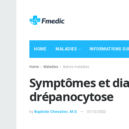
HOME
MALADIES
INFORMATIONS SU
Home
Maladies
Autres maladies
Symptômes et dia
drépanocytose
by
Baptiste Chevalier, M.D.
01/12/2022