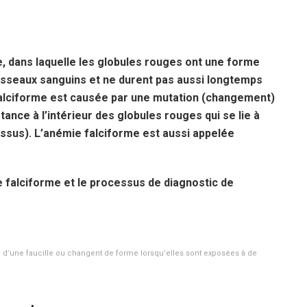
, dans laquelle les globules rouges ont une forme
aisseaux sanguins et ne durent pas aussi longtemps
alciforme est causée par une mutation (changement)
ance à l’intérieur des globules rouges qui se lie à
issus). L’anémie falciforme est aussi appelée
e falciforme et le processus de diagnostic de
e d’une faucille ou changent de forme lorsqu’elles sont exposées à de