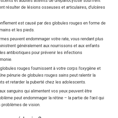
escents et adultes atteints de drépanocytose souffrent
t résulter de lésions osseuses et articulaires, d’ulcères
nflement est causé par des globules rouges en forme de
 mains et les pieds.
ormes peuvent endommager votre rate, vous rendant plus
inistrent généralement aux nourrissons et aux enfants
des antibiotiques pour prévenir les infections
umonie.
globules rouges fournissent à votre corps l’oxygène et
Une pénurie de globules rouges sains peut ralentir la
ts et retarder la puberté chez les adolescents.
ux sanguins qui alimentent vos yeux peuvent être
oblème peut endommager la rétine – la partie de l’œil qui
es problèmes de vision.