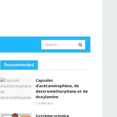
Recommended
Capsules
d’acétaminophène, de
dextrométhorphane et de
doxylamine
4 ANS AGO
Système urinaire