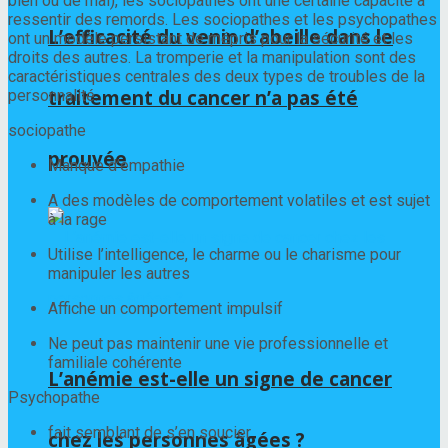
bien ou de mal), les sociopathes ont une certaine capacité à
ressentir des remords. Les sociopathes et les psychopathes
L’efficacité du venin d’abeille dans le
ont un modèle persistant de mépris pour la sécurité et les
droits des autres. La tromperie et la manipulation sont des
caractéristiques centrales des deux types de troubles de la
traitement du cancer n’a pas été
personnalité.
sociopathe
prouvée
Manque d’empathie
A des modèles de comportement volatiles et est sujet
à la rage
Utilise l’intelligence, le charme ou le charisme pour
manipuler les autres
Affiche un comportement impulsif
Ne peut pas maintenir une vie professionnelle et
familiale cohérente
L’anémie est-elle un signe de cancer
Psychopathe
fait semblant de s’en soucier
chez les personnes âgées ?