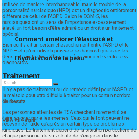
utilisés de manière interchangeable, mais le trouble de la
personnalité narcissique (NPD) est un diagnostic entièrement
différent de celui de l’ASPD. Selon le DSM-5, les
narcissiques ont un sens de l’importance excessivement
élevé, un fort besoin d’être admiré ou un droit à un traitement
spécial.
Comment améliorer l’élasticité et
Bien qu’il y ait un certain chevauchement entre l’ASPD et le
NPD – et qu’un individu puisse être diagnostiqué avec les
deux – il existe des différences fondamentales entre ces
l’hydratation de la peau
diagnostics.
Traitement
Il n’y a pas de traitement ou de remède défini pour l’ASPD, et
la maladie peut être difficile à traiter pour un certain nombre
de raisons.
No Result
Les personnes atteintes de TSA cherchent rarement à se
faire soigner par elles-mêmes. Ceux qui le font peuvent ne
View All Result
recevoir de l’aide qu’après un certain type de problèmes
juridiques. Le traitement dépend de la situation particulière de
chaque personne, de sa volonté de s’engager dans le