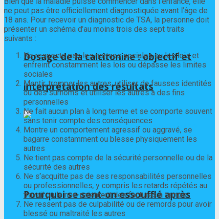
Bien que la maladie puisse commencer dans l’enfance, elle
ne peut pas être officiellement diagnostiquée avant l’âge de
18 ans. Pour recevoir un diagnostic de TSA, la personne doit
présenter un schéma d’au moins trois des sept traits
suivants :
Dosage de la calcitonine : objectif et
Ne respecte pas les normes sociales ou les lois et
enfreint constamment les lois ou dépasse les limites
sociales
Mentir, tromper les autres, utiliser de fausses identités
interprétation des résultats
ou des surnoms et utiliser les autres à des fins
personnelles
Ne fait aucun plan à long terme et se comporte souvent
sans tenir compte des conséquences
Montre un comportement agressif ou aggravé, se
bagarre constamment ou blesse physiquement les
autres
Ne tient pas compte de la sécurité personnelle ou de la
sécurité des autres
Ne s’acquitte pas de ses responsabilités personnelles
ou professionnelles, y compris les retards répétés au
Pourquoi se sent-on essoufflé après
travail ou le non-paiement des factures à temps
Ne ressent pas de culpabilité ou de remords pour avoir
blessé ou maltraité les autres