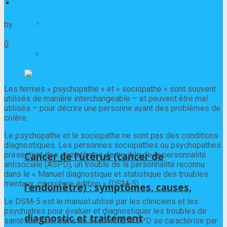
Maladies digestives
by
Jean-Charles Bourgeois
30/12/2021
0
Maladies infectieuses et parasitaires
Les termes « psychopathe » et « sociopathe » sont souvent
utilisés de manière interchangeable – et peuvent être mal
utilisés – pour décrire une personne ayant des problèmes de
colère.
Le psychopathe et le sociopathe ne sont pas des conditions
diagnostiques. Les personnes sociopathes ou psychopathes
Cancer de l’utérus (cancer de
présentent des symptômes de trouble de la personnalité
antisociale (ASPD), un trouble de la personnalité reconnu
dans le « Manuel diagnostique et statistique des troubles
mentaux, cinquième édition » (DSM-5).
l’endomètre) : symptômes, causes,
Le DSM-5 est le manuel utilisé par les cliniciens et les
psychiatres pour évaluer et diagnostiquer les troubles de
diagnostic et traitement
santé mentale. Dans ce document, l’ASPD se caractérise par