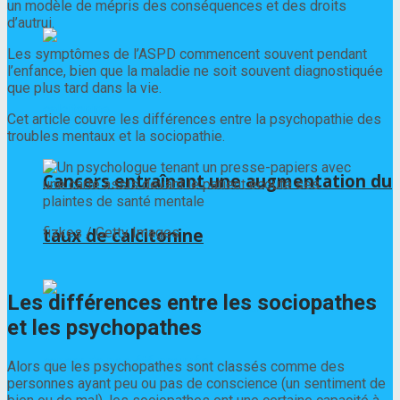
un modèle de mépris des conséquences et des droits
d’autrui.
Les symptômes de l’ASPD commencent souvent pendant
l’enfance, bien que la maladie ne soit souvent diagnostiquée
que plus tard dans la vie.
Cet article couvre les différences entre la psychopathie des
troubles mentaux et la sociopathie.
Cancers entraînant une augmentation du
fizkes / Getty Images
taux de calcitonine
Les différences entre les sociopathes
et les psychopathes
Alors que les psychopathes sont classés comme des
personnes ayant peu ou pas de conscience (un sentiment de