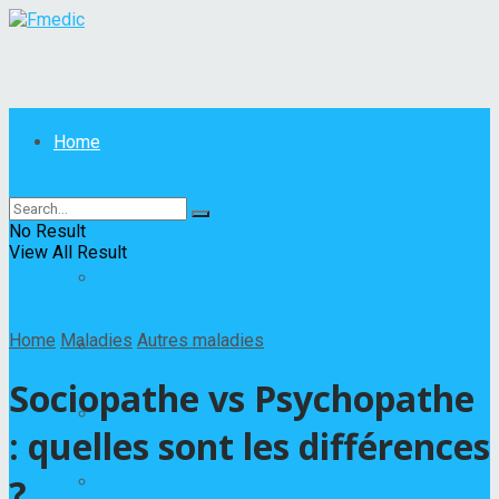
Home
Fmedic
Maladies
No Result
View All Result
All
Home
Maladies
Autres maladies
Autres maladies
Sociopathe vs Psychopathe
Cancer
: quelles sont les différences
?
Maladies de la peau