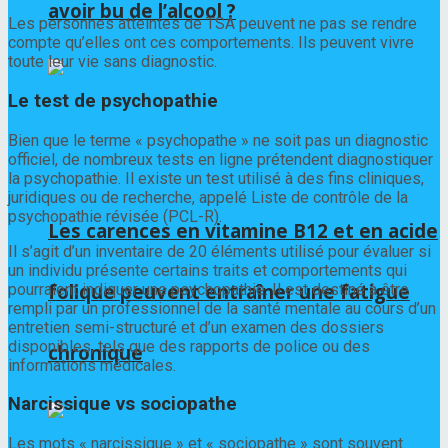
avoir bu de l’alcool ?
Les personnes atteintes de TSA peuvent ne pas se rendre
compte qu’elles ont ces comportements. Ils peuvent vivre
toute leur vie sans diagnostic.
Le test de psychopathie
Bien que le terme « psychopathe » ne soit pas un diagnostic
officiel, de nombreux tests en ligne prétendent diagnostiquer
la psychopathie. Il existe un test utilisé à des fins cliniques,
juridiques ou de recherche, appelé Liste de contrôle de la
psychopathie révisée (PCL-R).
Les carences en vitamine B12 et en acide
Il s’agit d’un inventaire de 20 éléments utilisé pour évaluer si
un individu présente certains traits et comportements qui
folique peuvent entraîner une fatigue
pourraient indiquer une psychopathie. Il est destiné à être
rempli par un professionnel de la santé mentale au cours d’un
entretien semi-structuré et d’un examen des dossiers
disponibles, tels que des rapports de police ou des
chronique
informations médicales.
Narcissique vs sociopathe
Les mots « narcissique » et « sociopathe » sont souvent