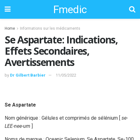
Fmedic
Home
Informations sur les médicaments
Se Aspartate: Indications,
Effets Secondaires,
Avertissements
by
Dr Gilbert Barbier
11/05/2022
Se Aspartate
Nom générique : Gélules et comprimés de sélénium [
se-
LEE-nee-um
]
Noms de marque : Oceanic Selenium, Se Aspartate, Se-100,