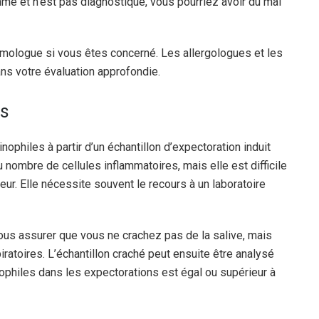
hme et n’est pas diagnostiqué, vous pourriez avoir du mal
mologue si vous êtes concerné. Les allergologues et les
ns votre évaluation approfondie.
es
nophiles à partir d’un échantillon d’expectoration induit
ombre de cellules inflammatoires, mais elle est difficile
ur. Elle nécessite souvent le recours à un laboratoire
 vous assurer que vous ne crachez pas de la salive, mais
atoires. L’échantillon craché peut ensuite être analysé
nophiles dans les expectorations est égal ou supérieur à