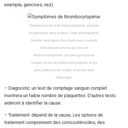
exemple, gencives, nez).
Symptômes de la thrombocytopénie: purpura
et petechiae dans la peau. Cette photographie
montre deux types d’ecchymoses courants
chez les personnes qui ont une
thrombocytopénie. Les plus gros points
rouges, bruns et violets sont purpura, et les
plus petits points rouges et violets sont
Petechiae.
– Diagnostic: un test de comptage sanguin complet
montrera un faible nombre de plaquettes. D’autres tests
aideront à identifier la cause.
– Traitement: dépend de la cause; Les options de
traitement comprennent des corticostéroïdes, des