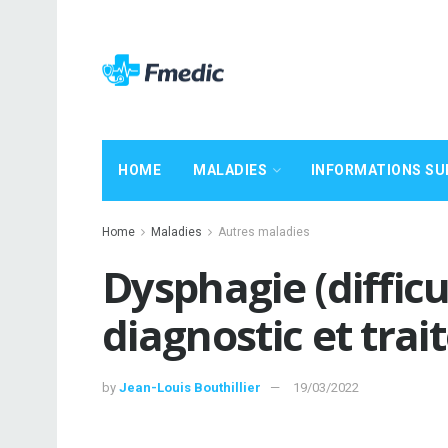
HOME
MALADIES
INFORMATIONS SU
Home
Maladies
Autres maladies
Dysphagie (difficu
diagnostic et tra
by
Jean-Louis Bouthillier
19/03/2022