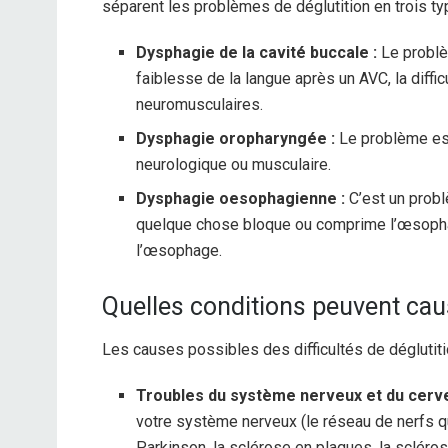
séparent les problèmes de déglutition en trois ty
Dysphagie de la cavité buccale :
Le problè
faiblesse de la langue après un AVC, la diff
neuromusculaires.
Dysphagie oropharyngée :
Le problème est
neurologique ou musculaire.
Dysphagie oesophagienne :
C’est un prob
quelque chose bloque ou comprime l’œsophage
l’œsophage.
Quelles conditions peuvent cau
Les causes possibles des difficultés de déglutiti
Troubles du système nerveux et du cerv
votre système nerveux (le réseau de nerfs q
Parkinson, la sclérose en plaques, la scléro