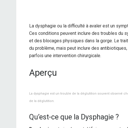
La dysphagie ou la difficulté à avaler est un sy
Ces conditions peuvent inclure des troubles du 
et des blocages physiques dans la gorge. Le trai
du problème, mais peut inclure des antibiotiques,
parfois une intervention chirurgicale.
Aperçu
La dysphagie est un trouble de la déglutition souvent observé che
de la déglutition.
Qu’est-ce que la Dysphagie ?