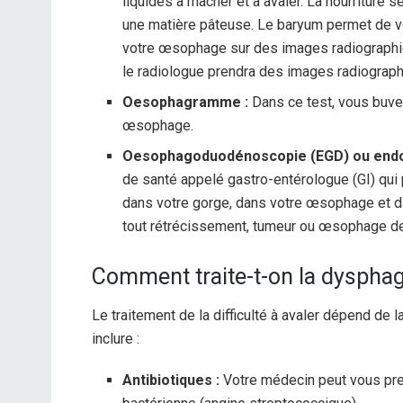
liquides à mâcher et à avaler. La nourriture 
une matière pâteuse. Le baryum permet de v
votre œsophage sur des images radiographiq
le radiologue prendra des images radiograp
Oesophagramme :
Dans ce test, vous buve
œsophage.
Oesophagoduodénoscopie (EGD) ou endo
de santé appelé gastro-entérologue (GI) qui 
dans votre gorge, dans votre œsophage et da
tout rétrécissement, tumeur ou œsophage de
Comment traite-t-on la dysphag
Le traitement de la difficulté à avaler dépend de 
inclure :
Antibiotiques :
Votre médecin peut vous presc