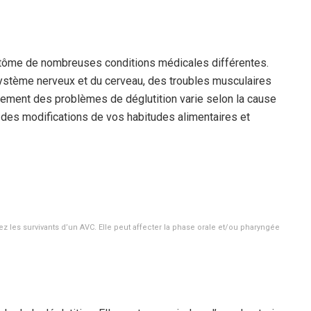
mptôme de nombreuses conditions médicales différentes.
système nerveux et du cerveau, des troubles musculaires
tement des problèmes de déglutition varie selon la cause
 des modifications de vos habitudes alimentaires et
z les survivants d’un AVC. Elle peut affecter la phase orale et/ou pharyngée