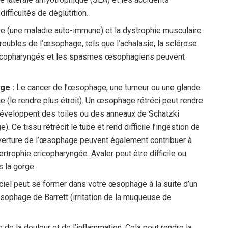
ifficultés de déglutition.
e (une maladie auto-immune) et la dystrophie musculaire
roubles de l’œsophage, tels que l’achalasie, la sclérose
ricopharyngés et les spasmes œsophagiens peuvent
ge :
Le cancer de l’œsophage, une tumeur ou une glande
 (le rendre plus étroit). Un œsophage rétréci peut rendre
s développent des toiles ou des anneaux de Schatzki
. Ce tissu rétrécit le tube et rend difficile l’ingestion de
uverture de l’œsophage peuvent également contribuer à
pertrophie cricopharyngée. Avaler peut être difficile ou
 la gorge.
iciel peut se former dans votre œsophage à la suite d’un
œsophage de Barrett (irritation de la muqueuse de
de la douleur et de l’inflammation. Cela peut rendre la