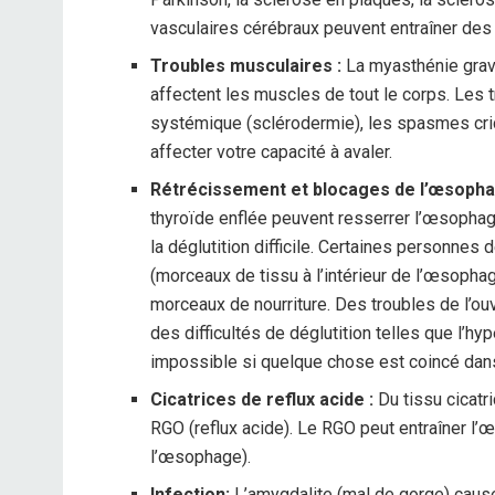
vasculaires cérébraux peuvent entraîner des d
Troubles musculaires :
La myasthénie grav
affectent les muscles de tout le corps. Les t
systémique (sclérodermie), les spasmes c
affecter votre capacité à avaler.
Rétrécissement et blocages de l’œsopha
thyroïde enflée peuvent resserrer l’œsophage
la déglutition difficile. Certaines personne
(morceaux de tissu à l’intérieur de l’œsophage)
morceaux de nourriture. Des troubles de l’o
des difficultés de déglutition telles que l’hy
impossible si quelque chose est coincé dans
Cicatrices de reflux acide :
Du tissu cicatr
RGO (reflux acide). Le RGO peut entraîner l’
l’œsophage).
Infection:
L’amygdalite (mal de gorge) cause 