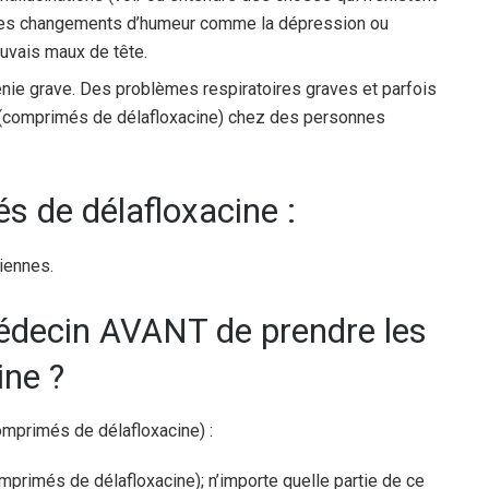
des changements d’humeur comme la dépression ou
uvais maux de tête.
nie grave. Des problèmes respiratoires graves et parfois
(comprimés de délafloxacine) chez des personnes
s de délafloxacine :
riennes.
médecin AVANT de prendre les
ine ?
omprimés de délafloxacine) :
primés de délafloxacine); n’importe quelle partie de ce