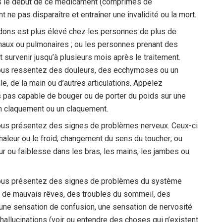
s le début de ce médicament (comprimés de
 ne pas disparaître et entraîner une invalidité ou la mort.
endons est plus élevé chez les personnes de plus de
énaux ou pulmonaires ; ou les personnes prenant des
survenir jusqu’à plusieurs mois après le traitement.
ous ressentez des douleurs, des ecchymoses ou un
ule, de la main ou d’autres articulations. Appelez
 pas capable de bouger ou de porter du poids sur une
un claquement ou un claquement.
us présentez des signes de problèmes nerveux. Ceux-ci
chaleur ou le froid; changement du sens du toucher; ou
r ou faiblesse dans les bras, les mains, les jambes ou
ous présentez des signes de problèmes du système
é, de mauvais rêves, des troubles du sommeil, des
ne sensation de confusion, une sensation de nervosité
s hallucinations (voir ou entendre des choses qui n’existent