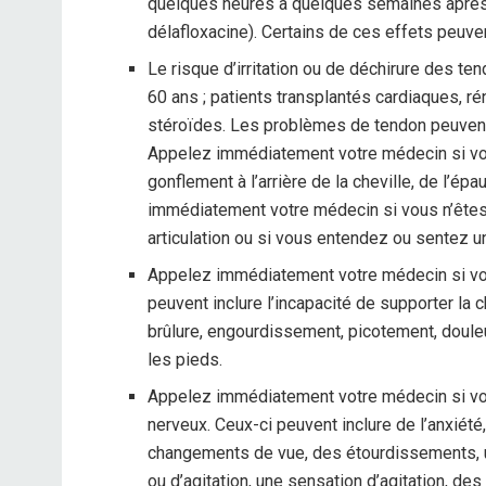
quelques heures à quelques semaines aprè
délafloxacine). Certains de ces effets peuvent
Le risque d’irritation ou de déchirure des t
60 ans ; patients transplantés cardiaques, r
stéroïdes. Les problèmes de tendon peuvent 
Appelez immédiatement votre médecin si v
gonflement à l’arrière de la cheville, de l’épa
immédiatement votre médecin si vous n’êtes
articulation ou si vous entendez ou sentez 
Appelez immédiatement votre médecin si vo
peuvent inclure l’incapacité de supporter la 
brûlure, engourdissement, picotement, douleu
les pieds.
Appelez immédiatement votre médecin si v
nerveux. Ceux-ci peuvent inclure de l’anxiét
changements de vue, des étourdissements, u
ou d’agitation, une sensation d’agitation, de