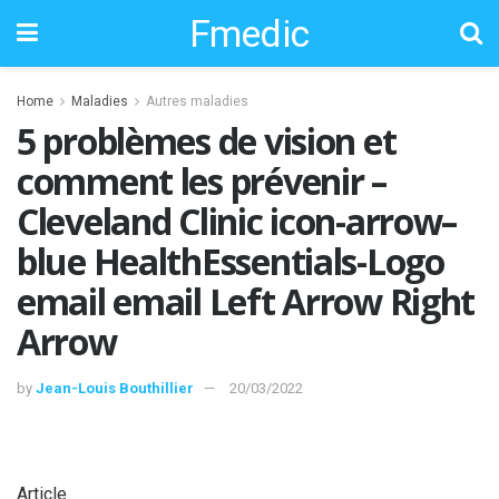
Fmedic
Home
Maladies
Autres maladies
5 problèmes de vision et
comment les prévenir –
Cleveland Clinic icon-arrow–
blue HealthEssentials-Logo
email email Left Arrow Right
Arrow
by
Jean-Louis Bouthillier
20/03/2022
Article