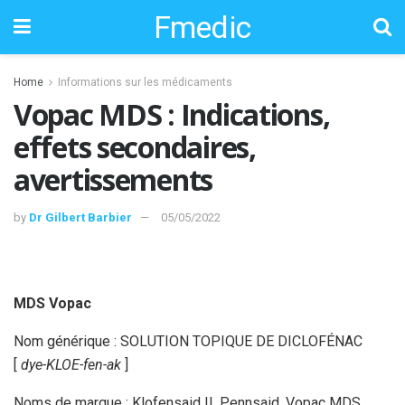
Fmedic
Home
Informations sur les médicaments
Vopac MDS : Indications,
effets secondaires,
avertissements
by
Dr Gilbert Barbier
05/05/2022
MDS Vopac
Nom générique : SOLUTION TOPIQUE DE DICLOFÉNAC
[
dye-KLOE-fen-ak
]
Noms de marque : Klofensaid II, Pennsaid, Vopac MDS,