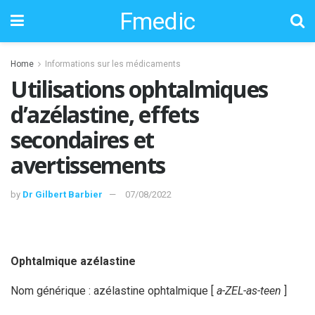
Fmedic
Home
Informations sur les médicaments
Utilisations ophtalmiques
d’azélastine, effets
secondaires et
avertissements
by
Dr Gilbert Barbier
07/08/2022
Ophtalmique azélastine
Nom générique : azélastine ophtalmique [
a-ZEL-as-teen
]