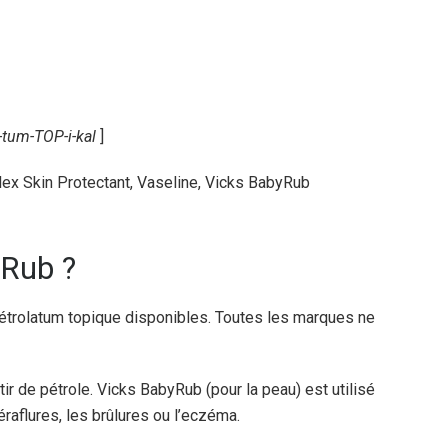
-tum-TOP-i-kal
]
lex Skin Protectant, Vaseline, Vicks BabyRub
yRub ?
trolatum topique disponibles. Toutes les marques ne
tir de pétrole. Vicks BabyRub (pour la peau) est utilisé
raflures, les brûlures ou l’eczéma.