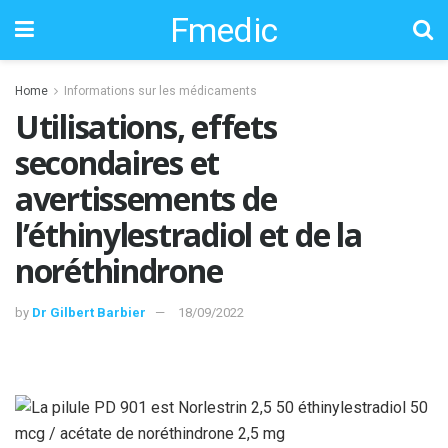
Fmedic
Home
Informations sur les médicaments
Utilisations, effets
secondaires et
avertissements de
l’éthinylestradiol et de la
noréthindrone
by
Dr Gilbert Barbier
18/09/2022