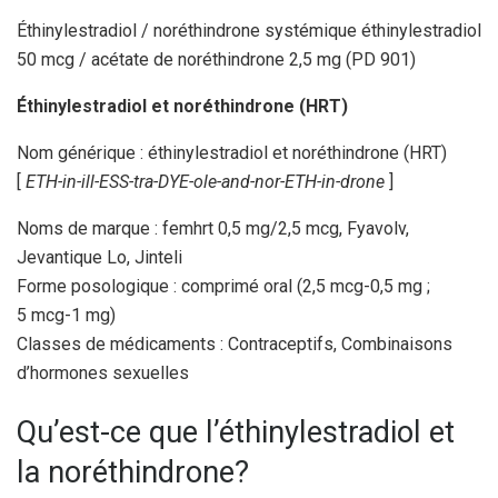
Éthinylestradiol / noréthindrone systémique éthinylestradiol
50 mcg / acétate de noréthindrone 2,5 mg (PD 901)
Éthinylestradiol et noréthindrone (HRT)
Nom générique : éthinylestradiol et noréthindrone (HRT)
[
ETH-in-ill-ESS-tra-DYE-ole-and-nor-ETH-in-drone
]
Noms de marque : femhrt 0,5 mg/2,5 mcg, Fyavolv,
Jevantique Lo, Jinteli
Forme posologique : comprimé oral (2,5 mcg-0,5 mg ;
5 mcg-1 mg)
Classes de médicaments : Contraceptifs, Combinaisons
d’hormones sexuelles
Qu’est-ce que l’éthinylestradiol et
la noréthindrone?