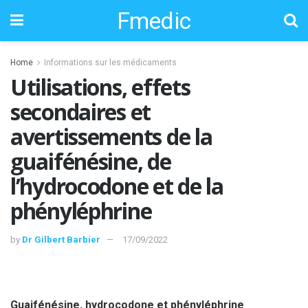
Fmedic
Home
Informations sur les médicaments
Utilisations, effets
secondaires et
avertissements de la
guaifénésine, de
l’hydrocodone et de la
phényléphrine
by
Dr Gilbert Barbier
17/09/2022
Guaifénésine, hydrocodone et phényléphrine