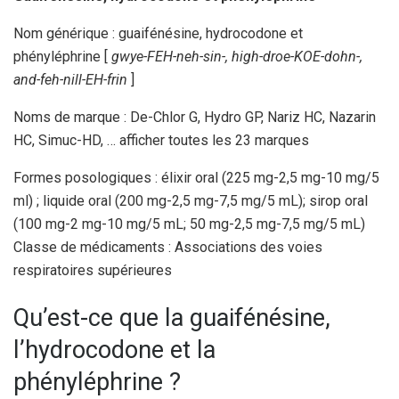
Nom générique : guaifénésine, hydrocodone et
phényléphrine [
gwye-FEH-neh-sin-, high-droe-KOE-dohn-,
and-feh-nill-EH-frin
]
Noms de marque : De-Chlor G, Hydro GP, Nariz HC, Nazarin
HC, Simuc-HD, … afficher toutes les 23 marques
Formes posologiques : élixir oral (225 mg-2,5 mg-10 mg/5
ml) ; liquide oral (200 mg-2,5 mg-7,5 mg/5 mL); sirop oral
(100 mg-2 mg-10 mg/5 mL; 50 mg-2,5 mg-7,5 mg/5 mL)
Classe de médicaments : Associations des voies
respiratoires supérieures
Qu’est-ce que la guaifénésine,
l’hydrocodone et la
phényléphrine ?